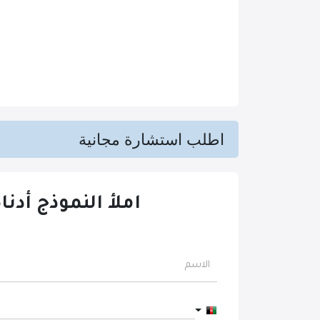
اطلب استشارة مجانية
املأ النموذج أدنا
Afghanistan +93