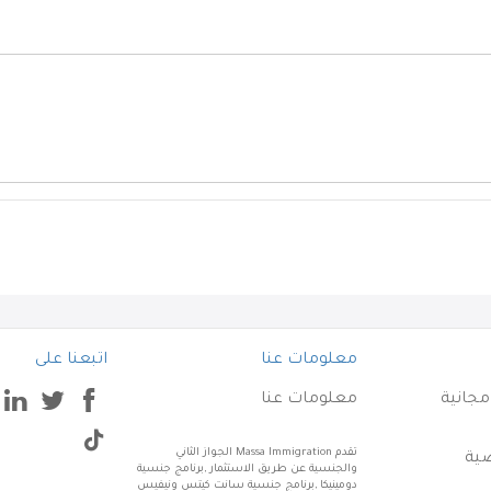
معلومات عنا
اتبعنا على
جانية
معلومات عنا
تقدم Massa Immigration الجواز الثاني
ية
والجنسية عن طريق الاستثمار ,برنامج جنسية
دومينيكا ,برنامج جنسية سانت كيتس ونيفيس