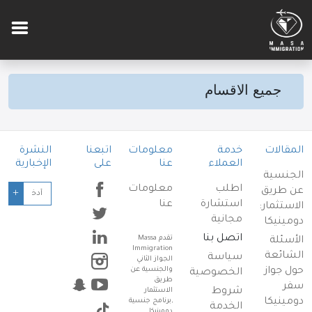
جميع الاقسام
المقالات
خدمة
معلومات
اتبعنا
النشرة
العملاء
عنا
على
الإخبارية
الجنسية
اطلب
معلومات
عن طريق
+
استشارة
عنا
الاستثمار:
مجانية
دومينيكا
اتصل بنا
تقدم Massa
الأسئلة
Immigration
الشائعة
سياسة
الجواز الثاني
حول جواز
والجنسية عن
الخصوصية
طريق
سفر
شروط
الاستثمار
دومينيكا
,برنامج جنسية
الخدمة
دومينيكا